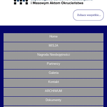
Home
MISJA
Nagroda Nieobojętności
Partnerzy
Galeria
Kontakt
ARCHIWUM
Dokumenty